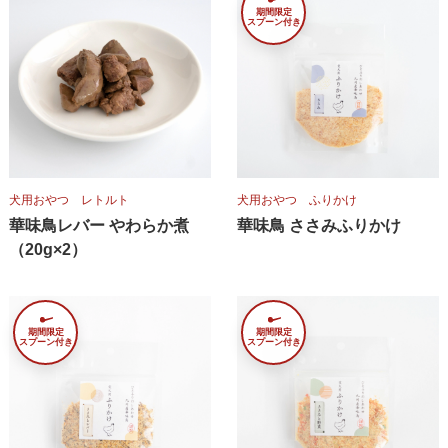
期間限定
スプーン付き
犬用おやつ レトルト
犬用おやつ ふりかけ
華味鳥レバー やわらか煮
華味鳥 ささみふりかけ
（20g×2）
期間限定
期間限定
スプーン付き
スプーン付き